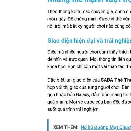
Theo thống kê từ các chuyên gia, sảnh c
mỗi ngày. Để chứng minh được vị thế vữn
nổi trội mà bất kỳ người chơi nào cũng có
Giao diện hiện đại và trải nghi
Điều mà nhiều người chơi cảm thấy thích 
dễ nhìn và trực quan. Mọi thông tin liên qu
khoa học. Bạn chỉ cần một vài thao tác đ
Đặc biệt, tại giao diện của
SABA Thể Th
hợp với thị giác của từng người chơi. Bên
gọn hoặc bản Galaxy, đảm bảo mang tới t
quá mạnh. Mọi vé cược của bạn đều được h
suốt quá trình trải nghiệm.
XEM THÊM:
Nổ hũ Đường Mạt Chược