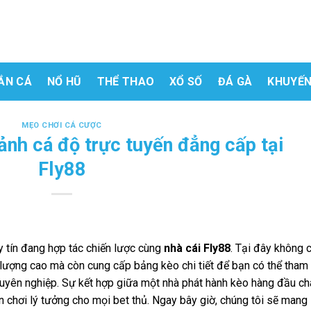
ẮN CÁ
NỔ HŨ
THỂ THAO
XỔ SỐ
ĐÁ GÀ
KHUYẾN
MẸO CHƠI CÁ CƯỢC
nh cá độ trực tuyến đẳng cấp tại
Fly88
y tín đang hợp tác chiến lược cùng
nhà cái Fly88
. Tại đây không c
t lượng cao mà còn cung cấp bảng kèo chi tiết để bạn có thể tham
uyên nghiệp. Sự kết hợp giữa một nhà phát hành kèo hàng đầu ch
n chơi lý tưởng cho mọi bet thủ. Ngay bây giờ, chúng tôi sẽ mang