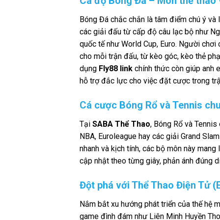
Cá độ Bóng Đá – Môn thể thao 
Bóng Đá chắc chắn là tâm điểm chú ý và 
các giải đấu từ cấp độ câu lạc bộ như N
quốc tế như World Cup, Euro. Người chơi 
cho mỗi trận đấu, từ kèo góc, kèo thẻ phạ
dụng
Fly88 link
chính thức còn giúp anh e
hỗ trợ đắc lực cho việc đặt cược trong trậ
Cá cược Bóng Rổ và Tennis ch
Tại
SABA Thể Thao
, Bóng Rổ và Tennis 
NBA, Euroleague hay các giải Grand Slam t
nhanh và kịch tính, các bộ môn này mang 
cập nhật theo từng giây, phản ánh đúng di
Đột phá với Thể Thao Điện Tử (
Nắm bắt xu hướng phát triển của thế hệ m
game đình đám như Liên Minh Huyền Thoại