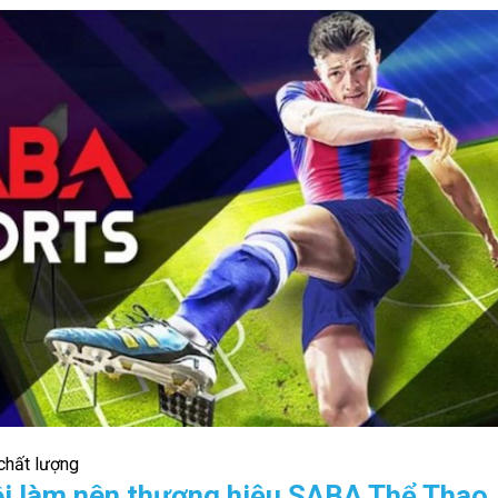
chất lượng
ội làm nên thương hiệu SABA Thể Thao