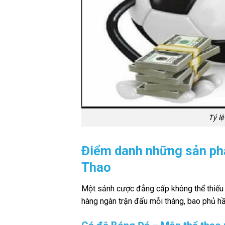
Tỷ l
Điểm danh những sản ph
Thao
Một sảnh cược đẳng cấp không thể thiếu
hàng ngàn trận đấu mỗi tháng, bao phủ hầu