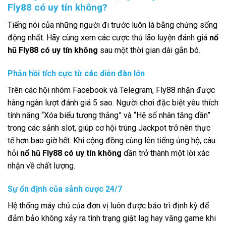
Fly88 có uy tín không?
Tiếng nói của những người đi trước luôn là bằng chứng sống
động nhất. Hãy cùng xem các cược thủ lão luyện đánh giá
nổ
hũ Fly88 có uy tín không
sau một thời gian dài gắn bó.
Phản hồi tích cực từ các diễn đàn lớn
Trên các hội nhóm Facebook và Telegram, Fly88 nhận được
hàng ngàn lượt đánh giá 5 sao. Người chơi đặc biệt yêu thích
tính năng “Xóa biểu tượng thắng” và “Hệ số nhân tăng dần”
trong các sảnh slot, giúp cơ hội trúng Jackpot trở nên thực
tế hơn bao giờ hết. Khi cộng đồng cùng lên tiếng ủng hộ, câu
hỏi
nổ hũ Fly88 có uy tín không
dần trở thành một lời xác
nhận về chất lượng.
Sự ổn định của sảnh cược 24/7
Hệ thống máy chủ của đơn vị luôn được bảo trì định kỳ để
đảm bảo không xảy ra tình trạng giật lag hay văng game khi