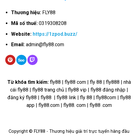
Thương hiệu:
FLY88
Mã số thuế:
0319308208
Website:
https://1zpod.buzz/
Email:
admin@fly88.com
Từ khóa tìm kiếm:
fly88 | fly88 com | fly 88 | fly888 | nhà
cái fly88 | fly88 trang chủ | fly88 vip | fly88 đăng nhập |
đăng ký fly88 | fly88 | fly88 link | fly 88 | fly88com | fly88
app | fly88.com | fly88. com | fly88 .com
Copyright © FLY88 - Thương hiệu giải trí trực tuyến hàng đầu