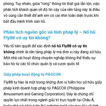
phóng. Tuy nhiên, giữa “rừng” thông tin thật giả lẫn lộn, việc
phân tích khách quan về độ tin cậy của nền tảng này là điều
vô cùng cần thiết để anh em có cái nhìn toàn diện trước khi
bắt đầu hành trình săn hũ.
Phân tích nguồn gốc và tính pháp lý – Nổ hũ
Fly88 có uy tín không?
Yếu tố tiên quyết để xác định
nổ hũ Fly88 có uy tín
không
chính là nền tảng pháp lý mà đơn vị này đang sở hữu.
Một nhà cái hoạt động chuyên nghiệp không thể thiếu sự
bảo hộ từ các tổ chức quản lý cá cược quốc tế.
Giấy phép hoạt động từ PAGCOR
Fly88 tự hào là một trong những đơn vị hiếm hoi sở hữu giấy
phép kinh doanh hợp pháp từ PAGCOR (Philippine
Amusement and Gaming Corporation). Đây là chứng chỉ
quyền lực nhất trong ngành giải trí trực tuyến tại Châu Á,
buộc nhà cái phải tuân thủ nghiêm ngặt các quy tắc về tính