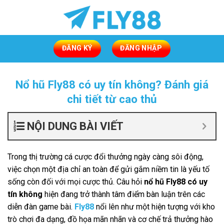
Skip
to
content
ĐĂNG KÝ
ĐĂNG NHẬP
Nổ hũ Fly88 có uy tín không? Đánh giá
chi tiết từ cao thủ
NỘI DUNG BÀI VIẾT
Trong thị trường cá cược đổi thưởng ngày càng sôi động,
việc chọn một địa chỉ an toàn để gửi gắm niềm tin là yếu tố
sống còn đối với mọi cược thủ. Câu hỏi
nổ hũ Fly88 có uy
tín không
hiện đang trở thành tâm điểm bàn luận trên các
diễn đàn game bài.
Fly88
nổi lên như một hiện tượng với kho
trò chơi đa dạng, đồ họa mãn nhãn và cơ chế trả thưởng hào