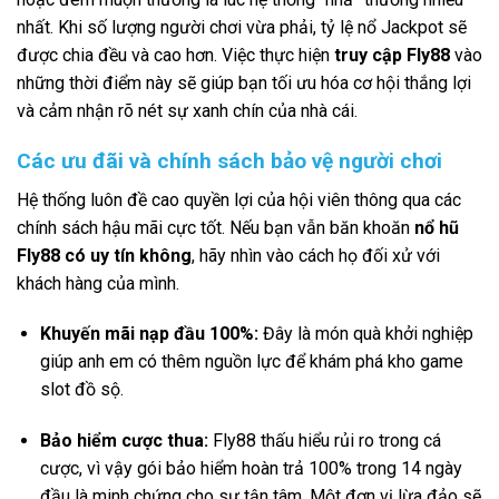
nhất. Khi số lượng người chơi vừa phải, tỷ lệ nổ Jackpot sẽ
được chia đều và cao hơn. Việc thực hiện
truy cập Fly88
vào
những thời điểm này sẽ giúp bạn tối ưu hóa cơ hội thắng lợi
và cảm nhận rõ nét sự xanh chín của nhà cái.
Các ưu đãi và chính sách bảo vệ người chơi
Hệ thống luôn đề cao quyền lợi của hội viên thông qua các
chính sách hậu mãi cực tốt. Nếu bạn vẫn băn khoăn
nổ hũ
Fly88 có uy tín không
, hãy nhìn vào cách họ đối xử với
khách hàng của mình.
Khuyến mãi nạp đầu 100%:
Đây là món quà khởi nghiệp
giúp anh em có thêm nguồn lực để khám phá kho game
slot đồ sộ.
Bảo hiểm cược thua:
Fly88 thấu hiểu rủi ro trong cá
cược, vì vậy gói bảo hiểm hoàn trả 100% trong 14 ngày
đầu là minh chứng cho sự tận tâm. Một đơn vị lừa đảo sẽ