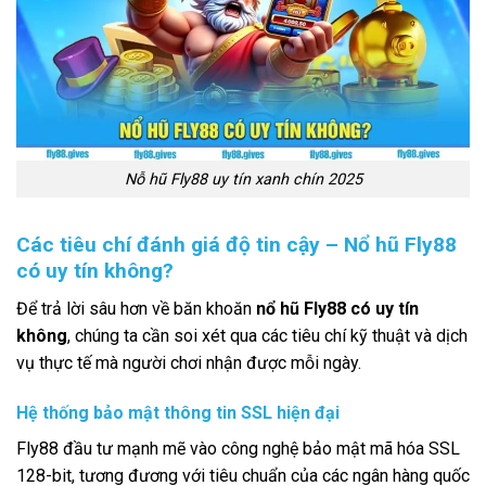
Nỗ hũ Fly88 uy tín xanh chín 2025
Các tiêu chí đánh giá độ tin cậy – Nổ hũ Fly88
có uy tín không?
Để trả lời sâu hơn về băn khoăn
nổ hũ Fly88 có uy tín
không
, chúng ta cần soi xét qua các tiêu chí kỹ thuật và dịch
vụ thực tế mà người chơi nhận được mỗi ngày.
Hệ thống bảo mật thông tin SSL hiện đại
Fly88 đầu tư mạnh mẽ vào công nghệ bảo mật mã hóa SSL
128-bit, tương đương với tiêu chuẩn của các ngân hàng quốc