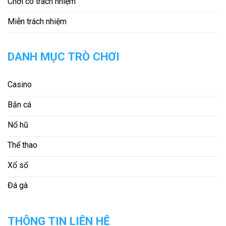
Chơi có trách nhiệm
Miễn trách nhiệm
DANH MỤC TRÒ CHƠI
Casino
Bắn cá
Nổ hũ
Thể thao
Xổ số
Đá gà
THÔNG TIN LIÊN HỆ