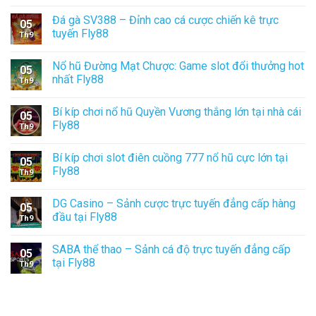
Đá gà SV388 – Đỉnh cao cá cược chiến kê trực
05
tuyến Fly88
Th9
Nổ hũ Đường Mạt Chược: Game slot đổi thưởng hot
05
nhất Fly88
Th9
Bí kíp chơi nổ hũ Quyền Vương thắng lớn tại nhà cái
05
Fly88
Th9
Bí kíp chơi slot điên cuồng 777 nổ hũ cực lớn tại
05
Fly88
Th9
DG Casino – Sảnh cược trực tuyến đẳng cấp hàng
05
đầu tại Fly88
Th9
SABA thể thao – Sảnh cá độ trực tuyến đẳng cấp
05
tại Fly88
Th9