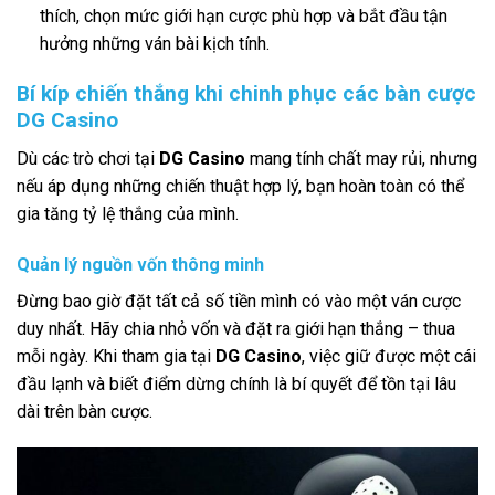
thích, chọn mức giới hạn cược phù hợp và bắt đầu tận
hưởng những ván bài kịch tính.
Bí kíp chiến thắng khi chinh phục các bàn cược
DG Casino
Dù các trò chơi tại
DG Casino
mang tính chất may rủi, nhưng
nếu áp dụng những chiến thuật hợp lý, bạn hoàn toàn có thể
gia tăng tỷ lệ thắng của mình.
Quản lý nguồn vốn thông minh
Đừng bao giờ đặt tất cả số tiền mình có vào một ván cược
duy nhất. Hãy chia nhỏ vốn và đặt ra giới hạn thắng – thua
mỗi ngày. Khi tham gia tại
DG Casino
, việc giữ được một cái
đầu lạnh và biết điểm dừng chính là bí quyết để tồn tại lâu
dài trên bàn cược.