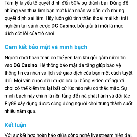
Tâm lý là yếu tố quyết định đến 50% sự thành bại. Đừng để
những ván thua làm bạn mất kiên nhẫn và dẫn đến những
quyết định sai lầm. Hãy luôn giữ tinh thần thoải mái khi trải
nghiệm tại sảnh cược
DG Casino
, bởi giải trí mới là mục
đích cốt lõi của trò chơi.
Cam kết bảo mật và minh bạch
Người chơi hoàn toàn có thể yên tâm khi gửi gắm niềm tin
vào
DG Casino
. Hệ thống bảo mật đa tầng giúp bảo vệ
thông tin cá nhân và lịch sử giao dịch của bạn một cách tuyệt
đối. Mọi ván cược đều được lưu lại bằng video để người
chơi có thể kiểm tra lại bất cứ lúc nào nếu có thắc mắc. Sự
minh bạch này chính là nền tảng để nhà phát hành và đối tác
Fly88 xây dựng được cộng đồng người chơi trung thành suốt
nhiều năm qua.
Kết luận
Với sự kết hợp hoàn hảo giữa công nghệ livestream hiện đại,