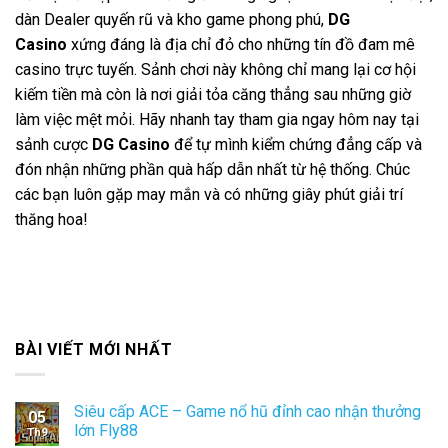
dàn Dealer quyến rũ và kho game phong phú,
DG
Casino
xứng đáng là địa chỉ đỏ cho những tín đồ đam mê
casino trực tuyến. Sảnh chơi này không chỉ mang lại cơ hội
kiếm tiền mà còn là nơi giải tỏa căng thẳng sau những giờ
làm việc mệt mỏi. Hãy nhanh tay tham gia ngay hôm nay tại
sảnh cược
DG Casino
để tự mình kiểm chứng đẳng cấp và
đón nhận những phần quà hấp dẫn nhất từ hệ thống. Chúc
các bạn luôn gặp may mắn và có những giây phút giải trí
thăng hoa!
BÀI VIẾT MỚI NHẤT
Siêu cấp ACE – Game nổ hũ đỉnh cao nhận thưởng
05
lớn Fly88
Th9