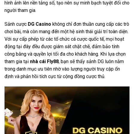
hình ảnh lên nền tảng số, tạo nên sự minh bạch tuyệt đối cho
người tham gia.
Sảnh cược
DG Casino
không chỉ đơn thuần cung cấp các trò
chơi bài, mà còn mang đến một hệ sinh thái giải trí toàn diện.
Với sự cấp phép từ các tổ chức cá cược quốc tế, mọi hoạt
động tại đây đều được giám sát chặt chẽ, đảm bảo tính
công bằng và quyền lợi tối đa cho khách hàng. Khi lựa chọn
tham gia tại
nhà cái Fly88
, bạn sẽ thấy sảnh DG luôn nằm
trong danh mục ưu tiên nhờ vào lượng người truy cập ổn
định và phản hồi tích cực từ cộng đồng cược thủ.